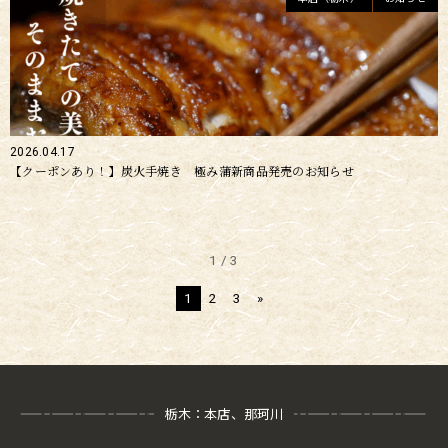
2026.04.17
【クーポンあり！】炭火手焼き 極み蒲新商品発売のお知らせ
1 / 3
1
2
3
»
栃木：本店、那珂川