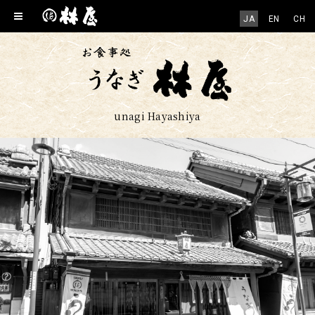
JA
EN
CH
unagi Hayashiya