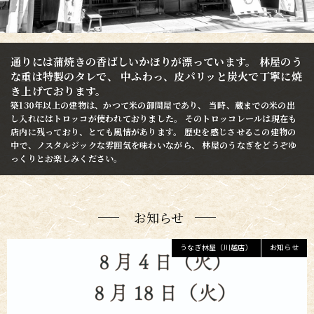
通りには蒲焼きの香ばしいかほりが漂っています。
林屋のう
な重は特製のタレで、
中ふわっ、皮パリッと炭火で丁寧に焼
き上げております。
築130年以上の建物は、かつて米の卸問屋であり、
当時、蔵までの米の出
し入れにはトロッコが使われておりました。
そのトロッコレールは現在も
店内に残っており、とても風情があります。
歴史を感じさせるこの建物の
中で、ノスタルジックな雰囲気を味わいながら、
林屋のうなぎをどうぞゆ
っくりとお楽しみください。
お知らせ
うなぎ林屋（川越店）
お知らせ